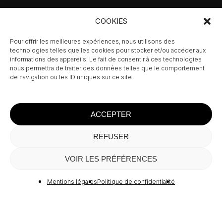
Inscrivez-vous à
COOKIES
l’actualité de la Galerie
Pour offrir les meilleures expériences, nous utilisons des
MIRA
technologies telles que les cookies pour stocker et/ou accéder aux
informations des appareils. Le fait de consentir à ces technologies
nous permettra de traiter des données telles que le comportement
de navigation ou les ID uniques sur ce site.
ACCEPTER
REFUSER
Sous-total :
0,00
€
VOIR LES PRÉFÉRENCES
Voir Le Panier
Commander
Mentions légales
Politique de confidentialité