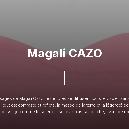
Panier
M
a
g
a
l
i
C
A
Z
O
sages
de
Magali
Cazo,
les
encres
se
diffusent
dans
le
papier
san
i
tout
est
contraste
et
reflets,
la
masse
de
la
terre
et
la
légèreté
de
e
passage
comme
le
soleil
qui
se
lève
puis
se
couche,
avant
de
re