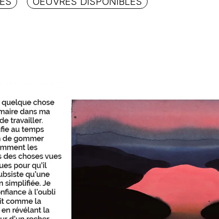
GES
OEUVRES DISPONIBLES
otre panier est vide.