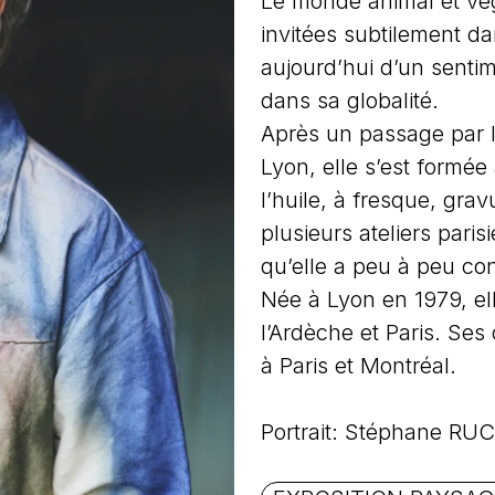
Le monde animal et vége
invitées subtilement d
aujourd’hui d’un senti
dans sa globalité.
Après un passage par l
Lyon, elle s’est formée
l’huile, à fresque, gra
plusieurs ateliers pari
qu’elle a peu à peu con
Née à Lyon en 1979, ell
l’Ardèche et Paris. Se
à Paris et Montréal.
Portrait: Stéphane R