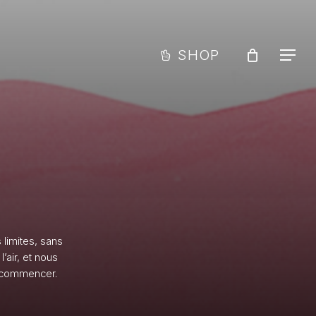
Men
Close
Cart
SHOP
Menu
s
limites,
sans
l’air,
et
nous
commencer.