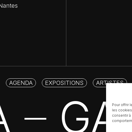
 Nantes
AGENDA
EXPOSITIONS
ARTISTES
RA
GA
Pour offrir
—
les cookies
consentir à
comportemen