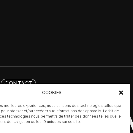
CONTACT
COOKIES
LERIE
 les meilleures expériences, nous utilisons des technologies telles que
 pour stocker et/ou accéder aux informations des appareils. Le fait de
 ces technologies nous permettra de traiter des données telles que le
t de navigation ou les ID uniques sur ce site.