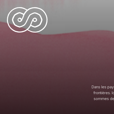
Skip
to
main
content
Dans
les
pay
frontières.
Ic
sommes
d