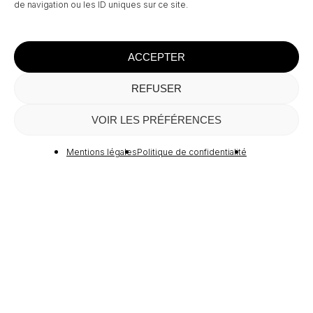
de navigation ou les ID uniques sur ce site.
ACCEPTER
REFUSER
Sous-total :
0,00
€
VOIR LES PRÉFÉRENCES
Voir Le Panier
Commander
Mentions légales
Politique de confidentialité
La galerie est ouverte du mardi au samedi
de 11h30 à 19h
FERMETURE
Samedi 11 Juillet 2026
Mardi 14 Juillet 2026
Du 31 Juillet au 20 Août