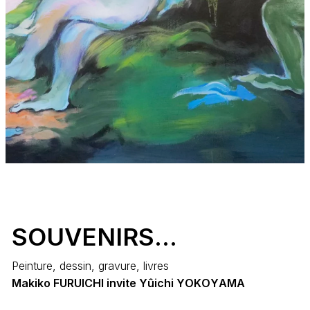
S
O
U
V
E
N
I
R
S
.
.
.
Peinture, dessin, gravure, livres
M
a
k
i
k
o
F
U
R
U
I
C
H
I
i
n
v
i
t
e
Y
û
i
c
h
i
Y
O
K
O
Y
A
M
A