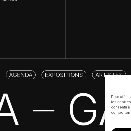
AGENDA
EXPOSITIONS
ARTISTES
A
GA
Pour offrir
—
les cookies
consentir à
comportemen
Sous-total :