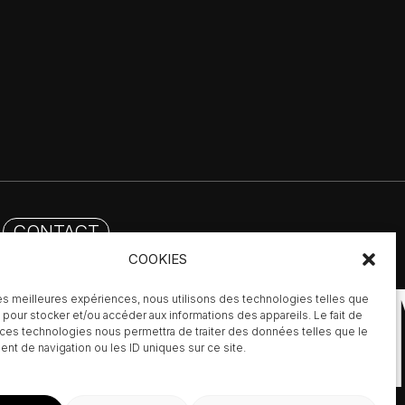
CONTACT
COOKIES
LERIE
 les meilleures expériences, nous utilisons des technologies telles que
 pour stocker et/ou accéder aux informations des appareils. Le fait de
 ces technologies nous permettra de traiter des données telles que le
t de navigation ou les ID uniques sur ce site.
0,00
€