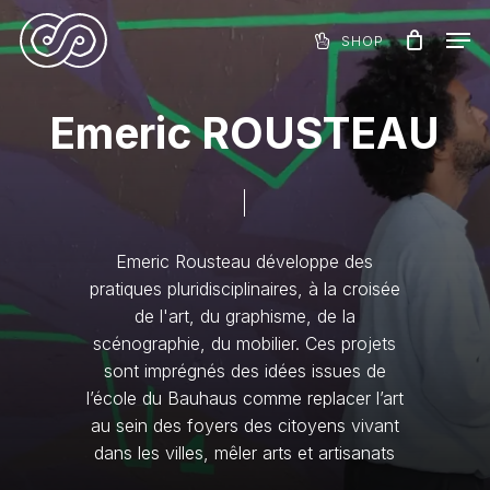
Skip
Menu
Men
to
SHOP
Panier
Close
main
Cart
content
E
m
e
r
i
c
R
O
U
S
T
E
A
U
Emeric
Rousteau
développe
des
pratiques
pluridisciplinaires,
à
la
croisée
de
l'art,
du
graphisme,
de
la
scénographie,
du
mobilier.
Ces
projets
sont
imprégnés
des
idées
issues
de
l’école
du
Bauhaus
comme
replacer
l’art
au
sein
des
foyers
des
citoyens
vivant
dans
les
villes,
mêler
arts
et
artisanats