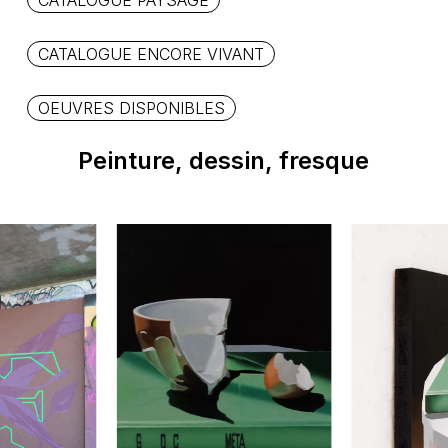
CATALOGUE PAYSAGE
CATALOGUE ENCORE VIVANT
OEUVRES DISPONIBLES
Peinture,
dessin,
fresque
Votre panier est
vide.