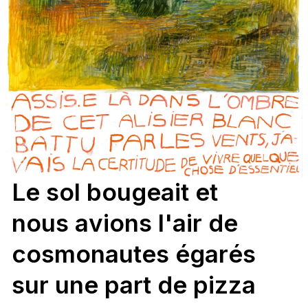
L
e
s
o
l
b
o
u
g
e
a
i
t
e
t
n
o
u
s
a
v
i
o
n
s
l
'
a
i
r
d
e
c
o
s
m
o
n
a
u
t
e
s
é
g
a
r
é
s
s
u
r
u
n
e
p
a
r
t
d
e
p
i
z
z
a