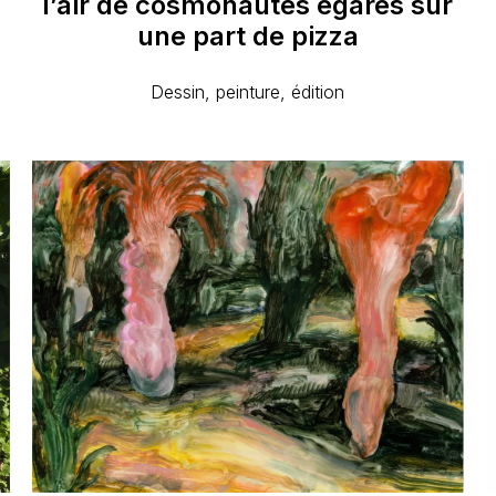
l’air
de
cosmonautes
égarés
sur
une
part
de
pizza
Dessin, peinture, édition