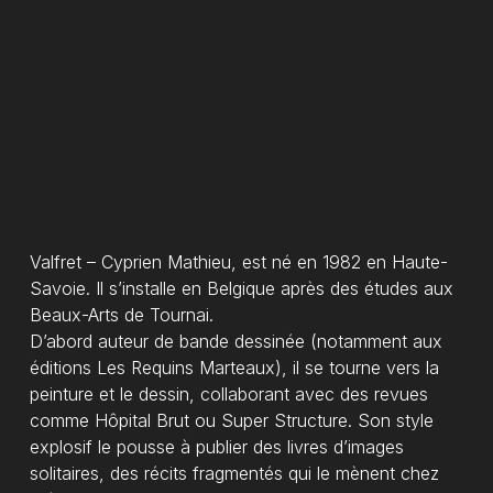
Votre panier est
vide.
Go To Shop
Valfret – Cyprien Mathieu, est né en 1982 en Haute-
Savoie. Il s’installe en Belgique après des études aux
Beaux-Arts de Tournai.
D’abord auteur de bande dessinée (notamment aux
éditions Les Requins Marteaux), il se tourne vers la
peinture et le dessin, collaborant avec des revues
comme Hôpital Brut ou Super Structure. Son style
explosif le pousse à publier des livres d’images
solitaires, des récits fragmentés qui le mènent chez