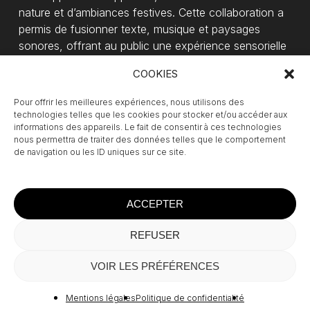
nature et d’ambiances festives. Cette collaboration a
permis de fusionner texte, musique et paysages
sonores, offrant au public une expérience sensorielle
unique, à la croisée de la poésie et de l’art
COOKIES
radiophonique. Un moment suspendu où la complicité
des deux artistes se révèle, captivant le public dans
Pour offrir les meilleures expériences, nous utilisons des
une écoute intense et les enveloppant d’un écrin
technologies telles que les cookies pour stocker et/ou accéder aux
informations des appareils. Le fait de consentir à ces technologies
d’amour.
nous permettra de traiter des données telles que le comportement
de navigation ou les ID uniques sur ce site.
ACCEPTER
REFUSER
Sous-total :
0,00
€
VOIR LES PRÉFÉRENCES
Voir Le Panier
Commander
Mentions légales
Politique de confidentialité