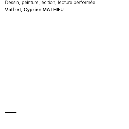
Dessin, peinture, édition, lecture performée
V
a
l
f
r
e
t
,
C
y
p
r
i
e
n
M
A
T
H
I
E
U