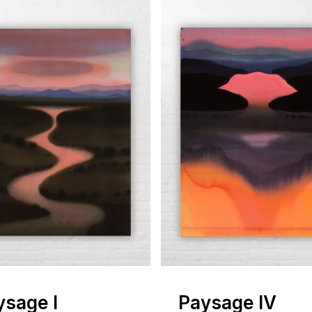
V
ysage I
Paysage IV