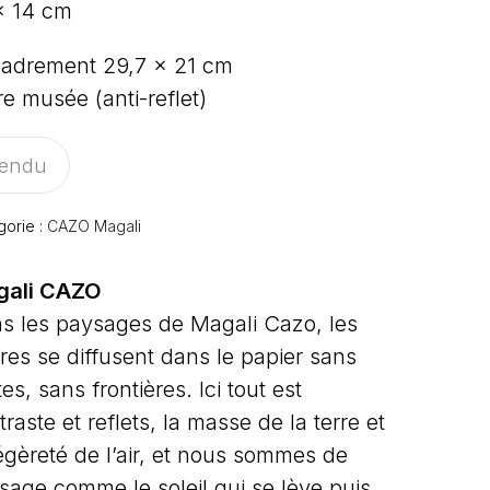
x 14 cm
adrement 29,7 x 21 cm
re musée (anti-reflet)
endu
gorie :
CAZO Magali
gali CAZO
s les paysages de Magali Cazo, les
res se diffusent dans le papier sans
tes, sans frontières. Ici tout est
raste et reflets, la masse de la terre et
légèreté de l’air, et nous sommes de
sage comme le soleil qui se lève puis