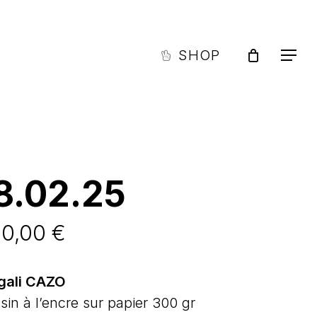
Men
Close
Cart
SHOP
Menu
8.02.25
50,00
€
gali CAZO
sin à l’encre sur papier 300 gr