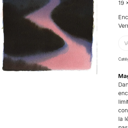
19 
Enc
Ver
V
Caté
Ma
Dan
enc
limi
cont
la 
pas