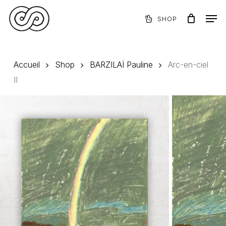
Skip
Menu
Men
to
SHOP
Panier
Close
main
Cart
content
Accueil
Shop
BARZILAÏ Pauline
Arc-en-ciel
II