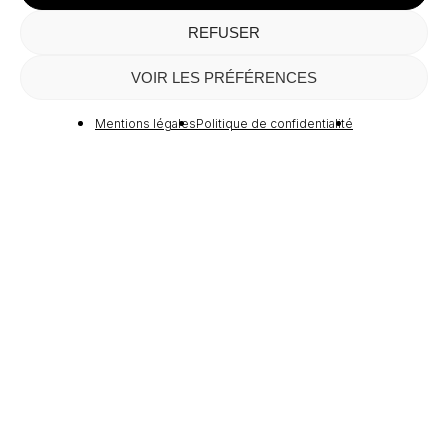
REFUSER
Sous-total :
0,00
€
VOIR LES PRÉFÉRENCES
Voir Le Panier
Commander
Mentions légales
Politique de confidentialité
A
GALERIE M
—
MENTIONS LÉGALES
POLITIQUE DE CONFIDENTIALITÉ
CGV