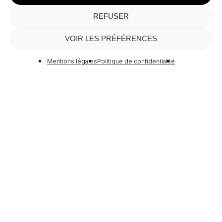
REFUSER
Sous-total :
0,00
€
VOIR LES PRÉFÉRENCES
Voir Le Panier
Commander
Mentions légales
Politique de confidentialité
RA
GALERIE 
—
MENTIONS LÉGALES
POLITIQUE DE CONFIDENTIALITÉ
CGV