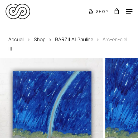
Skip
Menu
Men
to
SHOP
Panier
Close
main
Cart
content
Accueil
Shop
BARZILAÏ Pauline
Arc-en-ciel
III