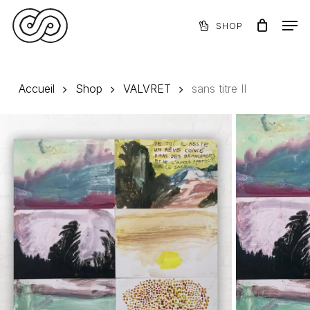
Skip
Menu
Men
to
SHOP
Panier
Close
main
Cart
content
Accueil
Shop
VALVRET
sans titre II