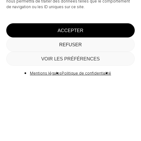
nous permettra de traiter des données telles que le comportement
de navigation ou les ID uniques sur ce site.
ACCEPTER
REFUSER
Sous-total :
0,00
€
VOIR LES PRÉFÉRENCES
Voir Le Panier
Commander
Mentions légales
Politique de confidentialité
RA
GALERIE 
—
MENTIONS LÉGALES
POLITIQUE DE CONFIDENTIALITÉ
CGV