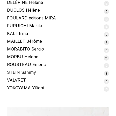
produ
DELÉPINE Hélène
4
4
produ
DUCLOS Hélène
3
3
produ
FOULARD éditions MIRA
6
6
produ
FURUICHI Makiko
6
6
produ
KALT Irma
2
2
produ
MAILLET Jérôme
7
7
produ
MORABITO Sergio
5
5
produ
MORBU Hélène
11
11
produ
ROUSTEAU Emeric
4
4
produ
STEIN Sammy
1
1
produi
VALVRET
5
5
produ
YOKOYAMA Yûichi
6
6
produ