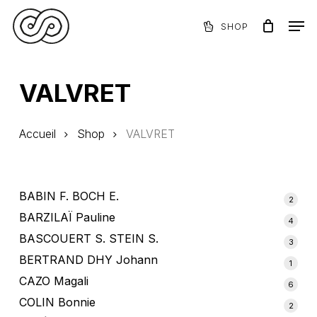
Skip
Menu
Men
to
SHOP
Panier
Close
main
Cart
content
VALVRET
Accueil
Shop
VALVRET
BABIN F. BOCH E.
2
2
produ
BARZILAÏ Pauline
4
4
produ
BASCOUERT S. STEIN S.
3
3
produ
BERTRAND DHY Johann
1
1
produi
CAZO Magali
6
6
produ
COLIN Bonnie
2
2