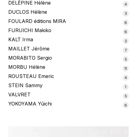
produ
DELÉPINE Hélène
4
4
produ
DUCLOS Hélène
3
3
produ
FOULARD éditions MIRA
6
6
produ
FURUICHI Makiko
6
6
produ
KALT Irma
2
2
produ
MAILLET Jérôme
7
7
produ
MORABITO Sergio
5
5
produ
MORBU Hélène
11
11
produ
ROUSTEAU Emeric
4
4
produ
STEIN Sammy
1
1
produi
VALVRET
5
5
produ
YOKOYAMA Yûichi
6
6
produ