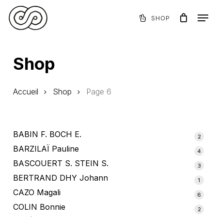
Skip
Menu
Men
to
SHOP
Panier
Close
main
Cart
content
Shop
Accueil
Shop
Page 6
BABIN F. BOCH E.
2
2
produ
BARZILAÏ Pauline
4
4
produ
BASCOUERT S. STEIN S.
3
3
produ
BERTRAND DHY Johann
1
1
produi
CAZO Magali
6
6
produ
COLIN Bonnie
2
2