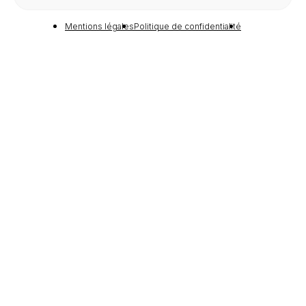
Voir Le Panier
Commander
Mentions légales
Politique de confidentialité
IRA
GALERIE
—
MENTIONS LÉGALES